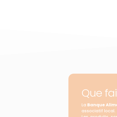
Que fa
La
Banque Alime
associatif local.
Les produits so