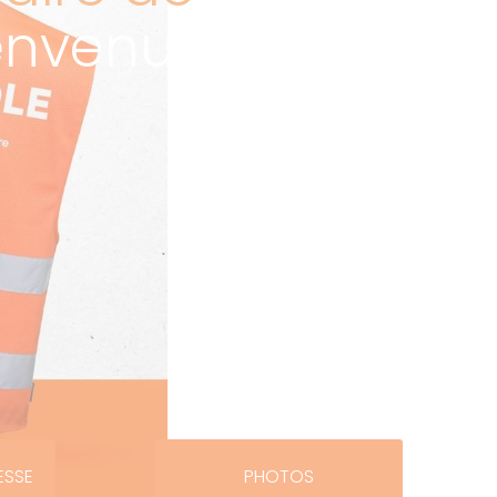
envenue
ESSE
PHOTOS