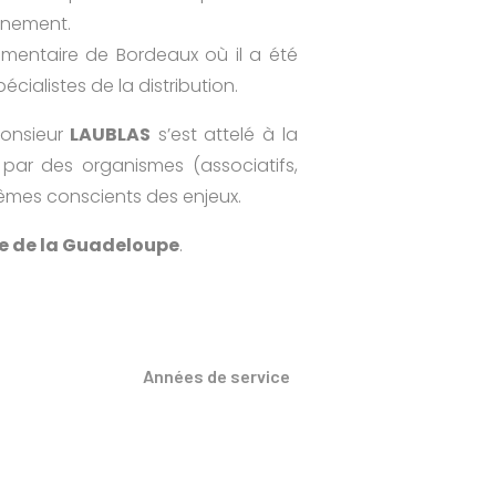
nnement.
limentaire de Bordeaux où il a été
cialistes de la distribution.
Monsieur
LAUBLAS
s’est attelé à la
é par des organismes (associatifs,
-mêmes conscients des enjeux.
e de la Guadeloupe
.
24
Années de service