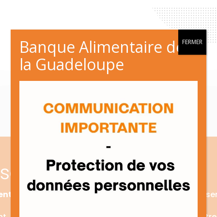
Banque Alimentaire de
FERMER
la Guadeloupe
isons-nous ?
ntaire de la Guadeloupe
est un outil logistique au s
nt redistribués par le biais d’associations et Cen