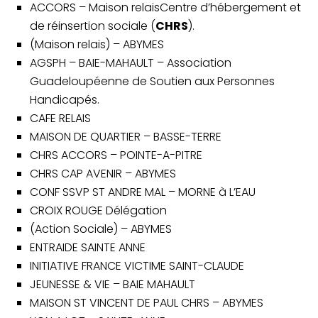
ACCORS –
Maison relaisCentre d’hébergement et
La
Banque
de réinsertion sociale (
CHRS
).
Alimentaire
(Maison relais) – ABYMES
Actualités
AGSPH – BAIE-MAHAULT –
Association
Guadeloupéenne de Soutien aux Personnes
Partenaires
Handicapés.
CAFE RELAIS
Photos
MAISON DE QUARTIER – BASSE-TERRE
Contact
CHRS ACCORS – POINTE-A-PITRE
CHRS CAP AVENIR – ABYMES
CONF SSVP ST ANDRE MAL – MORNE à L’EAU
CROIX ROUGE Délégation
(Action Sociale) – ABYMES
ENTRAIDE SAINTE ANNE
INITIATIVE FRANCE VICTIME SAINT-CLAUDE
JEUNESSE & VIE – BAIE MAHAULT
MAISON ST VINCENT DE PAUL CHRS – ABYMES