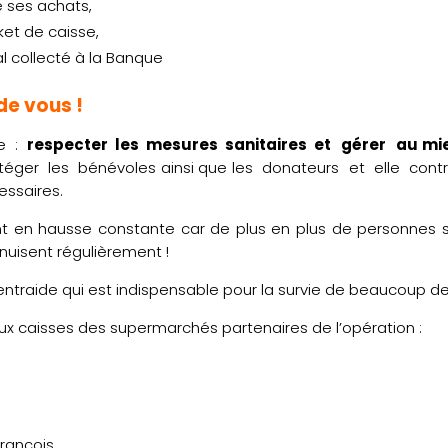
e ses achats,
ket de caisse,
l collecté à la Banque
de vous !
le :
respecter les mesures sanitaires et gérer au mie
téger les bénévoles ainsi que les donateurs et elle co
essaires.
nt en hausse constante car de plus en plus de personnes se
nuisent régulièrement !
entraide qui est indispensable pour la survie de beaucoup d
ux caisses des supermarchés partenaires de l’opération :
rançois