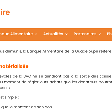
nque Alimentaire
Actualités
Partenaires
Ph
us démunis, la Banque Alimentaire de la Guadeloupe réitèr
atérialisée
voles de la BAG ne se tiendront pas à la sortie des caiss
au moment de régler leurs achats que les donateurs pourron
esoin !
st simple :
dique le montant de son don,