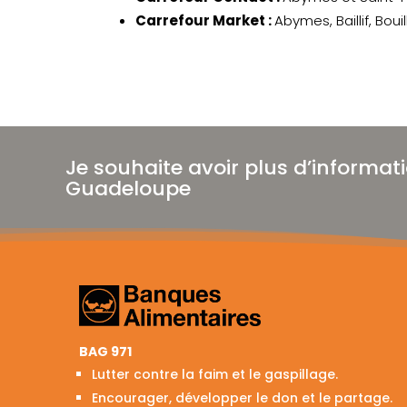
Carrefour Market :
Abymes, Baillif, Bou
Je souhaite avoir plus d’informat
Guadeloupe
BAG 971
Lutter contre la faim et le gaspillage.
Encourager, développer le don et le partage.