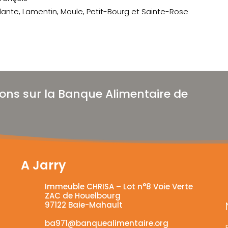
illante, Lamentin, Moule, Petit-Bourg et Sainte-Rose
ions sur la Banque Alimentaire de
A Jarry
Immeuble CHRISA – Lot n°8 Voie Verte
ZAC de Houelbourg
97122 Baie-Mahault
ba971@banquealimentaire.org