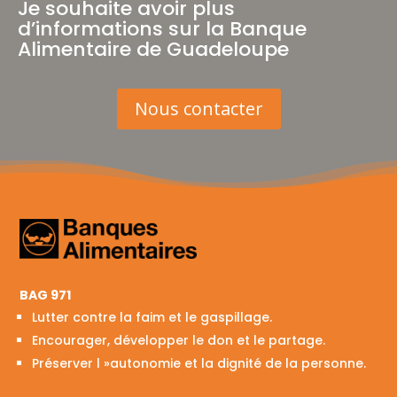
Je souhaite avoir plus
d’informations sur la Banque
Alimentaire de Guadeloupe
Nous contacter
Accueil
La
Banque
Alimentaire
Actualités
BAG 971
Partenaires
Lutter contre la faim et le gaspillage.
Encourager, développer le don et le partage.
Photos
Préserver l »autonomie et la dignité de la personne.
Contact