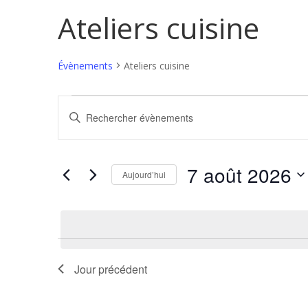
Ateliers cuisine
Évènements
Ateliers cuisine
Évènements
Recherche
Saisir
for
et
mot-
7
navigation
clé.
août
de
Rechercher
7 août 2026
2026
vues
Évènements
Aujourd’hui
Évènements
par
Sélectionnez
mot-
une
clé.
date.
Jour précédent