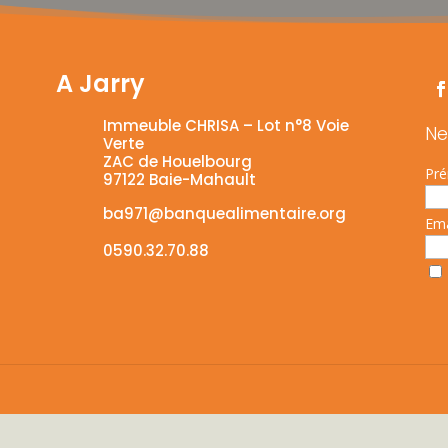
A Jarry
Immeuble CHRISA – Lot n°8 Voie
Ne
Verte
ZAC de Houelbourg
Pr
97122 Baie-Mahault
ba971@banquealimentaire.org
Em
a
0590.32.70.88