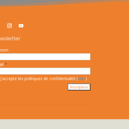
wsletter
énom
*
ail
J'accepte les politiques de confidentialité (
Lien
)